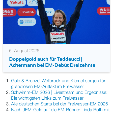
5. August 2026
Doppelgold auch für Taddeucci |
Ackermann bei EM-Debüt Dreizehnte
Gold & Bronze! Wellbrock und Klemet sorgen für
grandiosen EM-Auftakt im Freiwasser
Schwimm-EM 2026 | Livestream und Ergebnisse:
Die wichtigsten Links zum Freiwasser
Alle deutschen Starts bei der Freiwasser-EM 2026
Nach JEM-Gold auf die EM-Bühne: Linda Roth mit