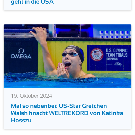
geht in die USA
19. Oktober 2024
Mal so nebenbei: US-Star Gretchen
Walsh knackt WELTREKORD von Katinka
Hosszu