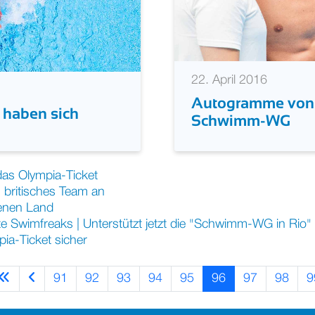
22. April 2016
Autogramme von S
haben sich
Schwimm-WG
das Olympia-Ticket
 britisches Team an
genen Land
hte Swimfreaks | Unterstützt jetzt die "Schwimm-WG in Rio"
ia-Ticket sicher
91
92
93
94
95
96
97
98
9