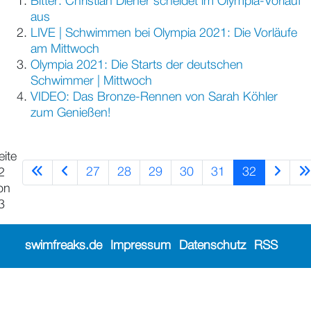
Bitter: Christian Diener scheidet im Olympia-Vorlauf
aus
LIVE | Schwimmen bei Olympia 2021: Die Vorläufe
am Mittwoch
Olympia 2021: Die Starts der deutschen
Schwimmer | Mittwoch
VIDEO: Das Bronze-Rennen von Sarah Köhler
zum Genießen!
eite
27
28
29
30
31
32
2
on
3
swimfreaks.de
Impressum
Datenschutz
RSS