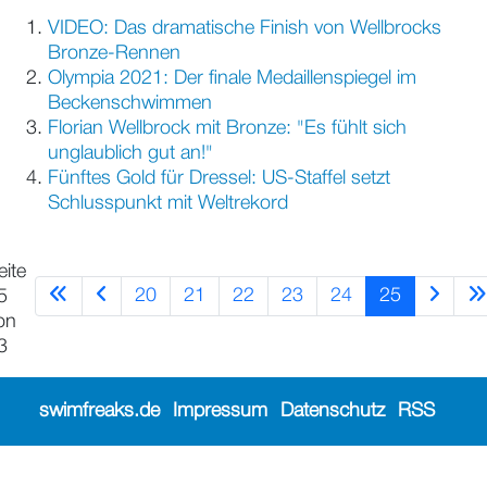
VIDEO: Das dramatische Finish von Wellbrocks
Bronze-Rennen
Olympia 2021: Der finale Medaillenspiegel im
Beckenschwimmen
Florian Wellbrock mit Bronze: "Es fühlt sich
unglaublich gut an!"
Fünftes Gold für Dressel: US-Staffel setzt
Schlusspunkt mit Weltrekord
eite
20
21
22
23
24
25
5
on
3
swimfreaks.de
Impressum
Datenschutz
RSS