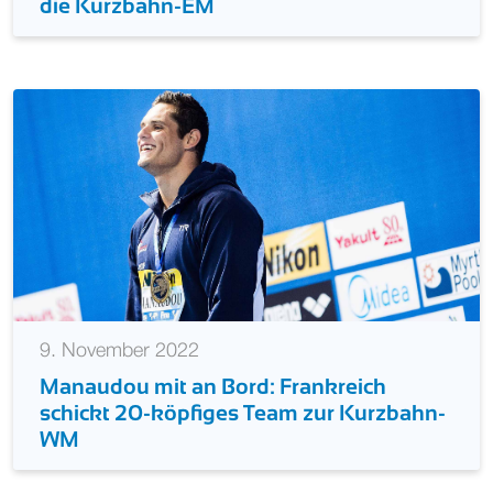
die Kurzbahn-EM
9. November 2022
Manaudou mit an Bord: Frankreich
schickt 20-köpfiges Team zur Kurzbahn-
WM