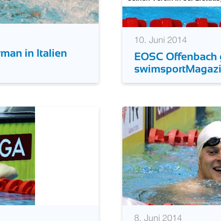
10. Juni 2014
man in Italien
EOSC Offenbach g
swimsportMagaz
8. Juni 2014