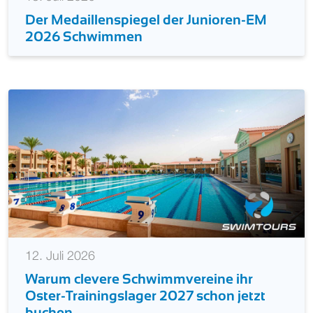
Der Medaillenspiegel der Junioren-EM
2026 Schwimmen
12. Juli 2026
Warum clevere Schwimmvereine ihr
Oster-Trainingslager 2027 schon jetzt
buchen