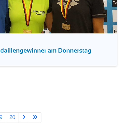
edaillengewinner am Donnerstag
9
20