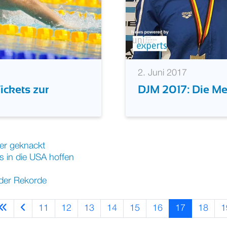
2. Juni 2017
ickets zur
DJM 2017: Die M
er geknackt
 in die USA hoffen
der Rekorde
11
12
13
14
15
16
17
18
1