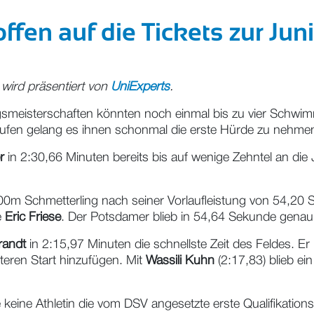
ffen auf die Tickets zur Ju
wird präsentiert von
UniExperts
.
meisterschaften könnten noch einmal bis zu vier Schwimmta
äufen gelang es ihnen schonmal die erste Hürde zu nehmen
r
in 2:30,66 Minuten bereits bis auf wenige Zehntel an die
100m Schmetterling nach seiner Vorlaufleistung von 54,2
e
Eric Friese
. Der Potsdamer blieb in 54,64 Sekunde genau 
randt
in 2:15,97 Minuten die schnellste Zeit des Feldes. Er 
iteren Start hinzufügen. Mit
Wassili Kuhn
(2:17,83) blieb ei
eine Athletin die vom DSV angesetzte erste Qualifikations