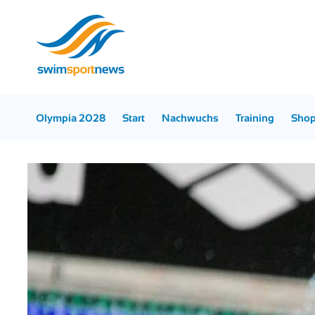
Olympia 2028
Start
Nachwuchs
Training
Sho