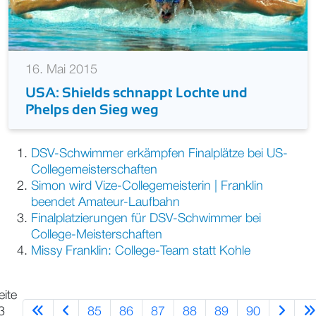
16. Mai 2015
USA: Shields schnappt Lochte und
Phelps den Sieg weg
DSV-Schwimmer erkämpfen Finalplätze bei US-
Collegemeisterschaften
Simon wird Vize-Collegemeisterin | Franklin
beendet Amateur-Laufbahn
Finalplatzierungen für DSV-Schwimmer bei
College-Meisterschaften
Missy Franklin: College-Team statt Kohle
eite
85
86
87
88
89
90
3