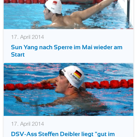
17. April 2014
Sun Yang nach Sperre im Mai wieder am
Start
17. April 2014
DSV-Ass Steffen Deibler liegt "gut im