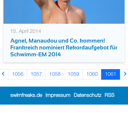
15. April 2014
Agnel, Manaudou und Co. kommen!
Frankreich nominiert Rekordaufgebot für
Schwimm-EM 2014
1056
1057
1058
1059
1060
1061
swimfreaks.de
Impressum
Datenschutz
RSS