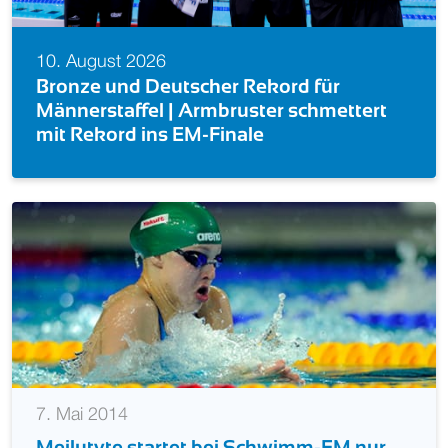
10. August 2026
 für
Uralt-Rekord gebrochen! Damens
chmettert
verpasst EM-Medaillenglück nur
Hundertstel
7. Mai 2014
Meilutyte startet bei Schwimm-EM nur