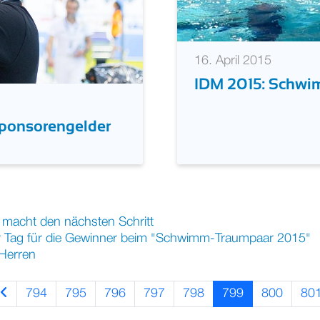
16. April 2015
IDM 2015: Schwim
 Sponsorengelder
macht den nächsten Schritt
r Tag für die Gewinner beim "Schwimm-Traumpaar 2015"
Herren
794
795
796
797
798
799
800
80