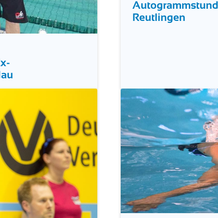
Autogrammstunde 
Reutlingen
Ex-
dau