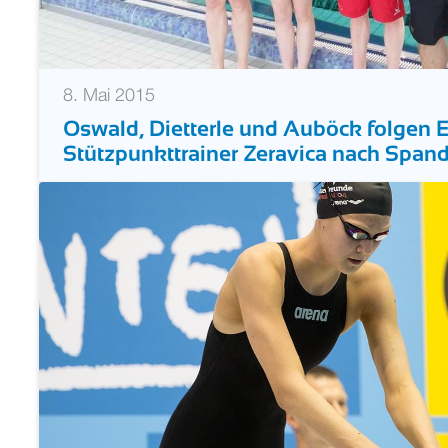
8. Mai 2015
Oswald, Dietterle und Auböck folgen 
Stützpunkttrainer Zeravica nach Span