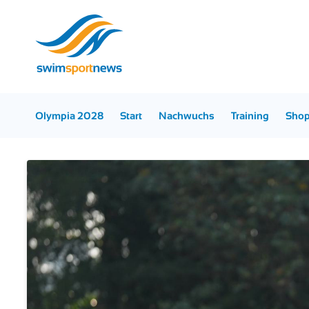
Olympia 2028
Start
Nachwuchs
Training
Sho