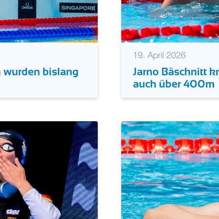
19. April 2026
Jarno Bäschnitt k
 wurden bislang
auch über 400m