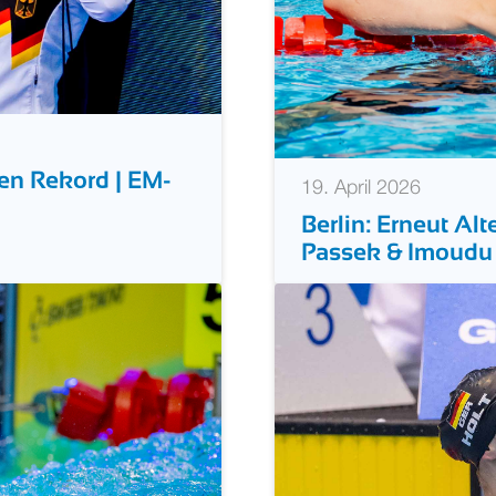
hen Rekord | EM-
19. April 2026
Berlin: Erneut Alt
Passek & Imoud