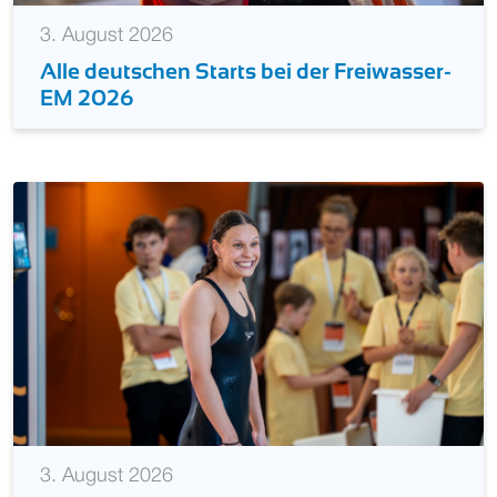
3. August 2026
Alle deutschen Starts bei der Freiwasser-
EM 2026