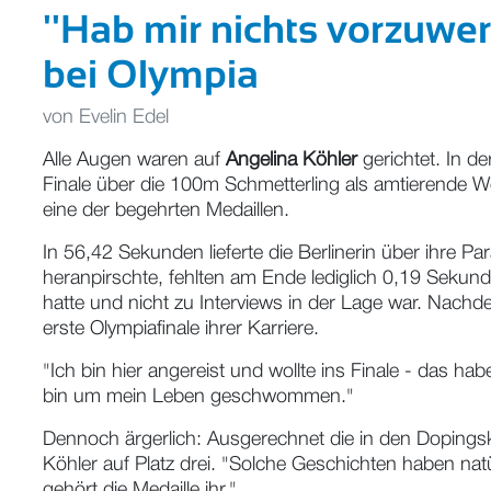
''Hab mir nichts vorzuwerf
bei Olympia
von
Evelin Edel
Alle Augen waren auf
Angelina Köhler
gerichtet. In d
Finale über die 100m Schmetterling als amtierende We
eine der begehrten Medaillen.
In 56,42 Sekunden lieferte die Berlinerin über ihre 
heranpirschte, fehlten am Ende lediglich 0,19 Sekunde
hatte und nicht zu Interviews in der Lage war. Nachd
erste Olympiafinale ihrer Karriere.
"Ich bin hier angereist und wollte ins Finale - das ha
bin um mein Leben geschwommen."
Dennoch ärgerlich: Ausgerechnet die in den Dopings
Köhler auf Platz drei. "Solche Geschichten haben nat
gehört die Medaille ihr."