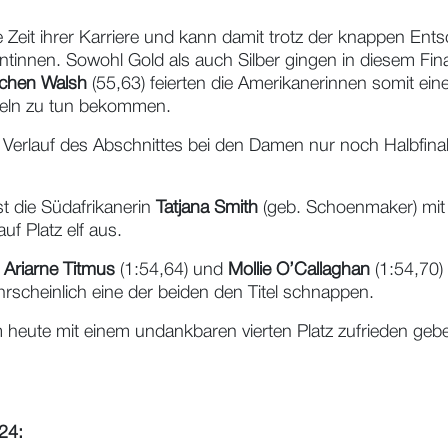
 Zeit ihrer Karriere und kann damit trotz der knappen Ents
entinnen. Sowohl Gold als auch Silber gingen in diesem Fi
tchen Walsh
(55,63) feierten die Amerikanerinnen somit e
ffeln zu tun bekommen.
 Verlauf des Abschnittes bei den Damen nur noch Halbfina
st die Südafrikanerin
Tatjana Smith
(geb. Schoenmaker) mit e
f Platz elf aus.
n
Ariarne Titmus
(1:54,64) und
Mollie O’Callaghan
(1:54,70) 
rscheinlich eine der beiden den Titel schnappen.
heute mit einem undankbaren vierten Platz zufrieden gebe
24: