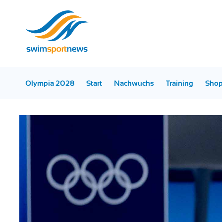
Olympia 2028
Start
Nachwuchs
Training
Sho