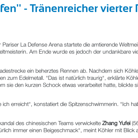
en'' - Tränenreicher vierter
er Pariser La Defense Arena startete die amtierende Weltm
ltmeisterin. Am Ende wurde es jedoch der undankbare viert
Paradestrecke ein beherztes Rennen ab. Nachdem sich Köhle
n zum Edelmetall. "Das ist natürlich traurig", erklärte Kö
em sie den kurzen Schock etwas verarbeitet hatte, blickte 
be ich erreicht", konstatiert die Spitzenschwimmerin. "Ich 
kandal des chinesischen Teams verwickelte
Zhang Yufei
(56
ürlich immer einen Beigeschmack", meint Köhler mit Blick a