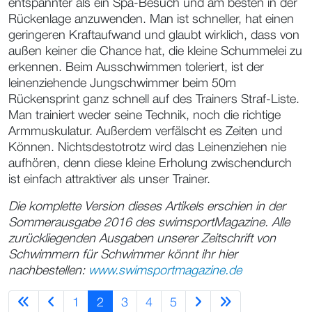
entspannter als ein Spa-Besuch und am besten in der
Rückenlage anzuwenden. Man ist schneller, hat einen
geringeren Kraftaufwand und glaubt wirklich, dass von
außen keiner die Chance hat, die kleine Schummelei zu
erkennen. Beim Ausschwimmen toleriert, ist der
leinenziehende Jungschwimmer beim 50m
Rückensprint ganz schnell auf des Trainers Straf-Liste.
Man trainiert weder seine Technik, noch die richtige
Armmuskulatur. Außerdem verfälscht es Zeiten und
Können. Nichtsdestotrotz wird das Leinenziehen nie
aufhören, denn diese kleine Erholung zwischendurch
ist einfach attraktiver als unser Trainer.
Die komplette Version dieses Artikels erschien in der
Sommerausgabe 2016 des swimsportMagazine. Alle
zurückliegenden Ausgaben unserer Zeitschrift von
Schwimmern für Schwimmer könnt ihr hier
nachbestellen:
www.swimsportmagazine.de
1
2
3
4
5