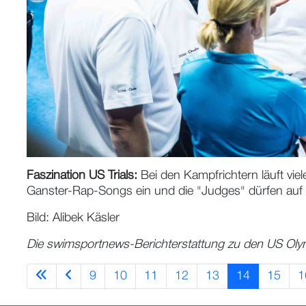
Faszination US Trials:
Bei den Kampfrichtern läuft vie
Ganster-Rap-Songs ein und die "Judges" dürfen auf 
Bild: Alibek Käsler
Die swimsportnews-Berichterstattung zu den US Olymp
9
10
11
12
13
14
15
1