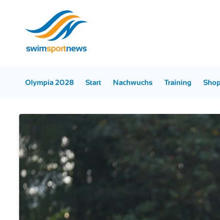
Olympia 2028
Start
Nachwuchs
Training
Sho