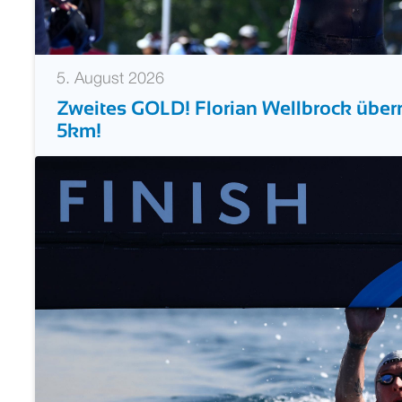
5. August 2026
Zweites GOLD! Florian Wellbrock über
5km!