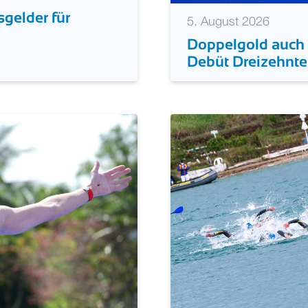
sgelder für
5. August 2026
Doppelgold auch 
Debüt Dreizehnte