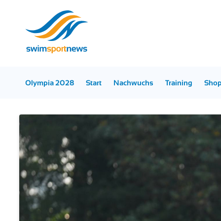
Olympia 2028
Start
Nachwuchs
Training
Sho