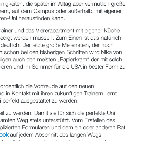
Trainer und das Stipendium angeht. „Ich habe mich
n und Ganzen auch zu Nikas Vorstellungen gepasst.
dann relativ klar. Mit in die Entscheidung
igkeiten, die später im Alltag aber vermutlich große
ent, auf dem Campus oder außerhalb, mit eigener
ten-Uni herausfinden kann.
rainer und das Viererapartment mit eigener Küche
rledigt werden müssen. Zum Einen ist das natürlich
deutlich. Der letzte große Meilenstein, der noch
schon bei den bisherigen Schritten wird Nika von
digen auch den meisten „Papierkram“ der mit solch
trieren und im Sommer für die USA in bester Form zu
 ordentlich die Vorfreude auf den neuen
 in Kontakt mit ihren zukünftigen Trainern, lernt
 perfekt ausgestattet zu werden.
 zu werden. Damit sie für sich die perfekte Uni