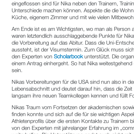
Letztlich hatte die FSU die meisten Pluspunkte, was
mit der Florida State einfach wohler gefühlt“, mein
Doch nachdem sie nochmal alle Fakten zum Vergleich 
eingeflossen sind für Nika neben den Trainern, Traini
Unterschiede machen können. Aspekte die die Wohns
Küche, eigenem Zimmer und mit wie vielen Mitbewohne
Am Ende ist es am Wichtigsten, wo man als Person am
waren letztendlich ausschlaggebende Punkte für Nika. 
die Vorbereitung auf das Abitur. Dass die Uni-Entschei
aussteht, ist der Visumstermin. Zum Glück muss sic
den Experten von
Scholarbook
unterstützt. Die orga
einem Antrag einhergeht. So hat Nika weitestgehend 
sein.
Nikas Vorbereitungen für die USA sind nun also in de
Lebensabschnitt und deutet darauf hin, dass die Zeit 
langsam ihre neuen Teamkollegen kennen und füllt F
Nikas Traum vom Fortsetzen der akademischen sowie sp