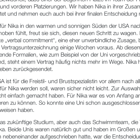
gnisreich bei der Nachwuchssprinterin der SG Frankfurt,
N
s zusammen. Doch am vergangenen Wochenende konnte sie
ewissheit, dass einer der begehrten Plätze im Team der Flo
en und vorderen Platzierungen. Wir haben Nika in ihrer Zus
itet und nehmen euch auch bei ihrer finalen Entscheidung 
s für Nika in den warmen und sonnigen Süden der USA nach T
oben fühlt, freut sie sich, diesen neuen Schritt zu wagen
e „verbal commitment“, eine eher unverbindliche Zusage,
 Vertragsunterzeichnung einige Wochen voraus. Ab diesem 
nde Formalien, wie zum Beispiel von der Uni vorgeschrieb
sind, steht einem Vertrag häufig nichts mehr im Wege. Nika 
ieben zurückgesendet.
 ist für die Freistil- und Brustspezialistin vor allem nach a
 Nika werden soll, waren sicher nicht leicht. Zur Auswahl s
icht einfach gemacht haben. Für Nika war es von Anfang an 
fizieren zu können. So konnte eine Uni schon ausgeschloss
uweisen haben.