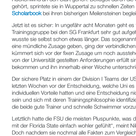
(27.11.2023) Die zurückliegenden Wochen waren erei
Abiturvorbereitung und Uni-Auswahl kam so einige
Rückenwind an den Start gehen. Beflügelt durch die G
gehört, sprintete sie in Wuppertal zu schnellen Zeit
Scholarbook
bei ihren bisherigen Meilensteinen begle
Jetzt ist es sicher: In ungefähr acht Monaten geht e
Trainingsgruppe bei den SG Frankfurt sehr gut aufgeh
wusste sie selbst schon etwas länger. Das sogenannt
eine mündliche Zusage geben, ging der verbindlichen
kümmert sich vor der fixen Zusage um noch ausstehe
von der Universität gestellten Anforderungen erfüllt 
bekommen und ihn innerhalb einer Woche unterschr
Der sichere Platz in einem der Division I Teams der USA
letzten Wochen vor der Entscheidung, welche Uni es für
individuellen Vorteile hatten und eine Entscheidung n
sein und sich mit deren Trainingsphilosophie identi
die beide gute Trainer und schnelle Schwimmer vorz