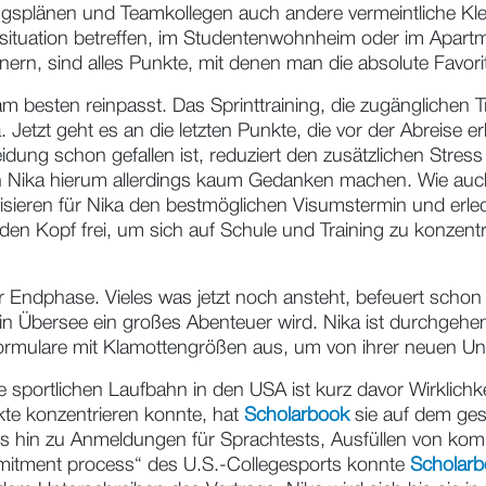
 das zukünftige Studium, aber auch das Schwimmteam, die 
t Nika. Beide Unis waren natürlich gut und haben im Große
nebeneinander aufgeschrieben hatte, war die Entscheidung 
ngsplänen und Teamkollegen auch andere vermeintliche Klein
ituation betreffen, im Studentenwohnheim oder im Apartm
rn, sind alles Punkte, mit denen man die absolute Favori
 besten reinpasst. Das Sprinttraining, die zugänglichen T
Jetzt geht es an die letzten Punkte, die vor der Abreise e
dung schon gefallen ist, reduziert den zusätzlichen Stress 
h Nika hierum allerdings kaum Gedanken machen. Wie auch 
nisieren für Nika den bestmöglichen Visumstermin und erle
den Kopf frei, um sich auf Schule und Training zu konzen
r Endphase. Vieles was jetzt noch ansteht, befeuert schon
in Übersee ein großes Abenteuer wird. Nika ist durchgehend
ormulare mit Klamottengrößen aus, um von ihrer neuen Uni
ortlichen Laufbahn in den USA ist kurz davor Wirklichkeit