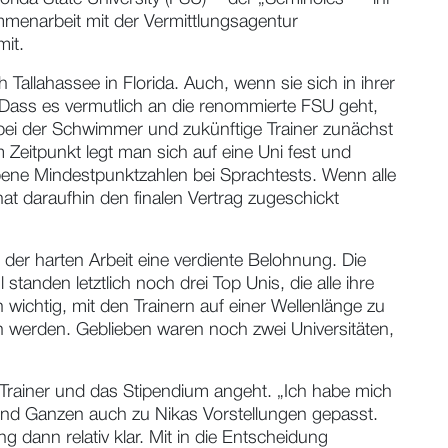
ika Steigerwald
. Mit hohen Trainingsumfang,
 bei den Deutschen Kurzbahnmeisterschaften mit
rida State University (FSU) - der „Seminoles“ - ihr
ammenarbeit mit der Vermittlungsagentur
mit.
allahassee in Florida. Auch, wenn sie sich in ihrer
. Dass es vermutlich an die renommierte FSU geht,
 bei der Schwimmer und zukünftige Trainer zunächst
Zeitpunkt legt man sich auf eine Uni fest und
ene Mindestpunktzahlen bei Sprachtests. Wenn alle
hat daraufhin den finalen Vertrag zugeschickt
ll der harten Arbeit eine verdiente Belohnung. Die
tanden letztlich noch drei Top Unis, die alle ihre
wichtig, mit den Trainern auf einer Wellenlänge zu
en werden. Geblieben waren noch zwei Universitäten,