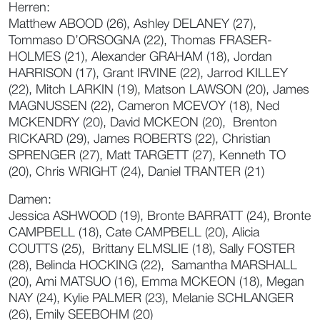
Herren:
Matthew ABOOD (26), Ashley DELANEY (27),
Tommaso D’ORSOGNA (22), Thomas FRASER-
HOLMES (21), Alexander GRAHAM (18), Jordan
HARRISON (17), Grant IRVINE (22), Jarrod KILLEY
(22), Mitch LARKIN (19), Matson LAWSON (20), James
MAGNUSSEN (22), Cameron MCEVOY (18), Ned
MCKENDRY (20), David MCKEON (20), Brenton
RICKARD (29), James ROBERTS (22), Christian
SPRENGER (27), Matt TARGETT (27), Kenneth TO
(20), Chris WRIGHT (24), Daniel TRANTER (21)
Damen:
Jessica ASHWOOD (19), Bronte BARRATT (24), Bronte
CAMPBELL (18), Cate CAMPBELL (20), Alicia
COUTTS (25), Brittany ELMSLIE (18), Sally FOSTER
(28), Belinda HOCKING (22), Samantha MARSHALL
(20), Ami MATSUO (16), Emma MCKEON (18), Megan
NAY (24), Kylie PALMER (23), Melanie SCHLANGER
(26), Emily SEEBOHM (20)