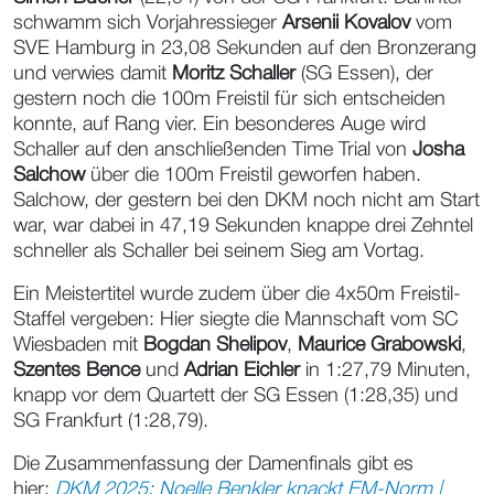
schwamm sich Vorjahressieger
Arsenii Kovalov
vom
SVE Hamburg in 23,08 Sekunden auf den Bronzerang
und verwies damit
Moritz Schaller
(SG Essen), der
gestern noch die 100m Freistil für sich entscheiden
konnte, auf Rang vier. Ein besonderes Auge wird
Schaller auf den anschließenden Time Trial von
Josha
Salchow
über die 100m Freistil geworfen haben.
Salchow, der gestern bei den DKM noch nicht am Start
war, war dabei in 47,19 Sekunden knappe drei Zehntel
schneller als Schaller bei seinem Sieg am Vortag.
Ein Meistertitel wurde zudem über die 4x50m Freistil-
Staffel vergeben: Hier siegte die Mannschaft vom SC
Wiesbaden mit
Bogdan Shelipov
,
Maurice Grabowski
,
Szentes Bence
und
Adrian Eichler
in 1:27,79 Minuten,
knapp vor dem Quartett der SG Essen (1:28,35) und
SG Frankfurt (1:28,79).
Die Zusammenfassung der Damenfinals gibt es
hier:
DKM 2025: Noelle Benkler knackt EM-Norm |