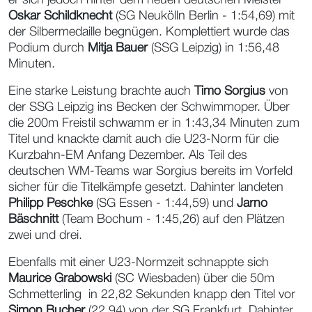
er sich jedoch hinter dem neuen deutschen Meister
Oskar Schildknecht
(SG Neukölln Berlin - 1:54,69) mit
der Silbermedaille begnügen. Komplettiert wurde das
Podium durch
Mitja Bauer
(SSG Leipzig) in 1:56,48
Minuten.
Eine starke Leistung brachte auch
Timo Sorgius
von
der SSG Leipzig ins Becken der Schwimmoper. Über
die 200m Freistil schwamm er in 1:43,34 Minuten zum
Titel und knackte damit auch die U23-Norm für die
Kurzbahn-EM Anfang Dezember. Als Teil des
deutschen WM-Teams war Sorgius bereits im Vorfeld
sicher für die Titelkämpfe gesetzt. Dahinter landeten
Philipp Peschke
(SG Essen - 1:44,59) und
Jarno
Bäschnitt
(Team Bochum - 1:45,26) auf den Plätzen
zwei und drei.
Ebenfalls mit einer U23-Normzeit schnappte sich
Maurice Grabowski
(SC Wiesbaden) über die 50m
Schmetterling in 22,82 Sekunden knapp den Titel vor
Simon Bucher
(22,94) von der SG Frankfurt. Dahinter