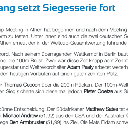
ng setzt Siegesserie fort
cup-Meeting in Athen hat begonnen und nach dem Meeting i
Form zu testen. Unter ihnen sind auch die zwei deutsche
n Athen erneut der in der Weltcup-Gesamtwertung führend
kord. Nach seinem überragenden Wettkampf in Berlin baut
er die 100m Brust. Zwar war diese Zeit knapp acht Zehnte
 Superstar und Weltrekordhalter
Adam Peaty
arbeitet weiter
en heutigen Vorläufen auf einen guten zehnten Platz.
er
Thomas Ceccon
über die 200m Rücken. Der 100m-Welt
Den Sieg sicherte sich diese mal jedoch
Pieter Coetze
aus Sü
dünne Entscheidung. Der Südafrikaner
Matthew Sates
tat 
ch
Michael Andrew
(51,92) aus den USA und der Australier
lege
Ben Armbruster
(51,99) ins Ziel. Ole Mats Eidam sc