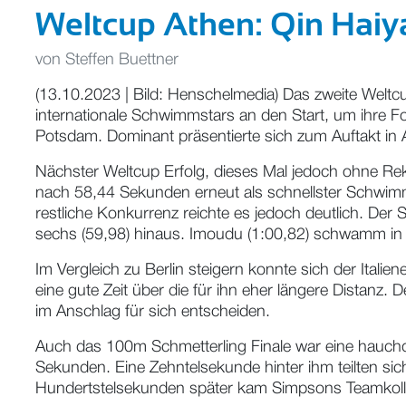
Weltcup Athen: Qin Haiya
von
Steffen Buettner
(13.10.2023 | Bild: Henschelmedia) Das zweite Welt
internationale Schwimmstars an den Start, um ihre 
Potsdam. Dominant präsentierte sich zum Auftakt i
Nächster Weltcup Erfolg, dieses Mal jedoch ohne Re
nach 58,44 Sekunden erneut als schnellster Schwimm
restliche Konkurrenz reichte es jedoch deutlich. Der
sechs (59,98) hinaus. Imoudu (1:00,82) schwamm in d
Im Vergleich zu Berlin steigern konnte sich der Italien
eine gute Zeit über die für ihn eher längere Distanz. 
im Anschlag für sich entscheiden.
Auch das 100m Schmetterling Finale war eine hauch
Sekunden. Eine Zehntelsekunde hinter ihm teilten si
Hundertstelsekunden später kam Simpsons Teamkol