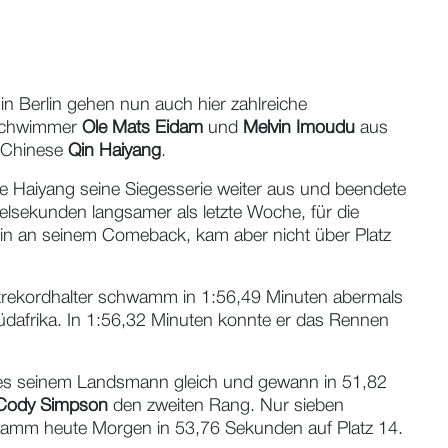
n Berlin gehen nun auch hier zahlreiche
n Schwimmer
Ole Mats Eidam
und
Melvin Imoudu
aus
e Chinese
Qin Haiyang
.
e Haiyang seine Siegesserie weiter aus und beendete
lsekunden langsamer als letzte Woche, für die
hin an seinem Comeback, kam aber nicht über Platz
rekordhalter schwamm in 1:56,49 Minuten abermals
dafrika. In 1:56,32 Minuten konnte er das Rennen
es seinem Landsmann gleich und gewann in 51,82
Cody Simpson
den zweiten Rang. Nur sieben
hwamm heute Morgen in 53,76 Sekunden auf Platz 14.