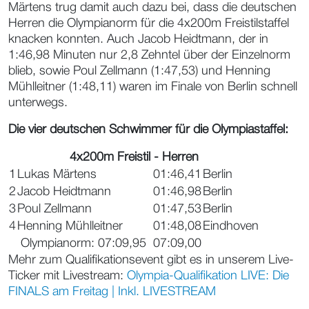
Märtens trug damit auch dazu bei, dass die deutschen
Herren die Olympianorm für die 4x200m Freistilstaffel
knacken konnten. Auch Jacob Heidtmann, der in
1:46,98 Minuten nur 2,8 Zehntel über der Einzelnorm
blieb, sowie Poul Zellmann (1:47,53) und Henning
Mühlleitner (1:48,11) waren im Finale von Berlin schnell
unterwegs.
Die vier deutschen Schwimmer für die Olympiastaffel:
4x200m Freistil - Herren
1
Lukas Märtens
01:46,41
Berlin
2
Jacob Heidtmann
01:46,98
Berlin
3
Poul Zellmann
01:47,53
Berlin
4
Henning Mühlleitner
01:48,08
Eindhoven
Olympianorm: 07:09,95
07:09,00
Mehr zum Qualifikationsevent gibt es in unserem Live-
Ticker mit Livestream:
Olympia-Qualifikation LIVE: Die
FINALS am Freitag | Inkl. LIVESTREAM