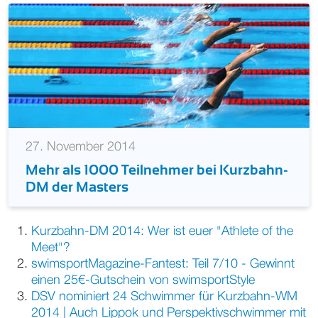
27. November 2014
Mehr als 1000 Teilnehmer bei Kurzbahn-
DM der Masters
Kurzbahn-DM 2014: Wer ist euer "Athlete of the
Meet"?
swimsportMagazine-Fantest: Teil 7/10 - Gewinnt
einen 25€-Gutschein von swimsportStyle
DSV nominiert 24 Schwimmer für Kurzbahn-WM
2014 | Auch Lippok und Perspektivschwimmer mit