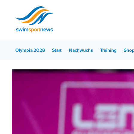
Olympia 2028
Start
Nachwuchs
Training
Sho