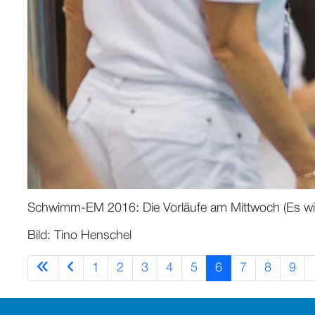
Schwimm-EM 2016: Die Vorläufe am Mittwoch (Es wird 
Bild: Tino Henschel
1
2
3
4
5
6
7
8
9