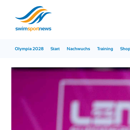
Olympia 2028
Start
Nachwuchs
Training
Sho