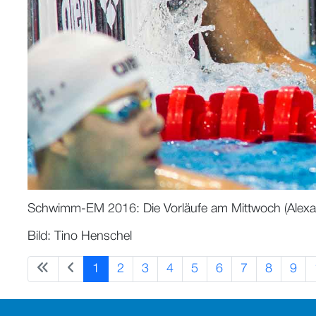
Schwimm-EM 2016: Die Vorläufe am Mittwoch (Alexa
Bild: Tino Henschel
1
2
3
4
5
6
7
8
9