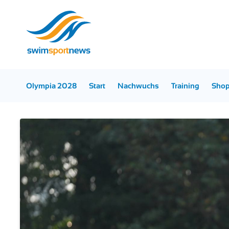
Olympia 2028
Start
Nachwuchs
Training
Sho