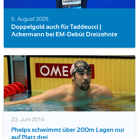
st 2026
5. August 
gold auch für Taddeucci |
Zweites 
ann bei EM-Debüt Dreizehnte
überragt
23. Juni 2014
Phelps schwimmt über 200m Lagen nur
auf Platz drei