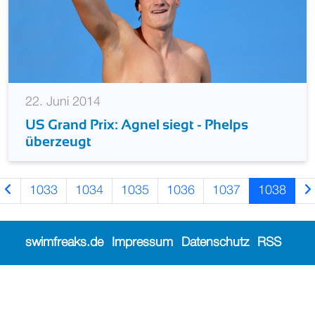
22. Juni 2014
US Grand Prix: Agnel siegt - Phelps
überzeugt
1033
1034
1035
1036
1037
1038
swimfreaks.de
Impressum
Datenschutz
RSS