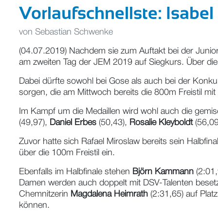
Vorlaufschnellste: Isabel
von
Sebastian Schwenke
(04.07.2019) Nachdem sie zum Auftakt bei der Juniore
am zweiten Tag der JEM 2019 auf Siegkurs. Über die 40
Dabei dürfte sowohl bei Gose als auch bei der Konkur
sorgen, die am Mittwoch bereits die 800m Freistil mit
Im Kampf um die Medaillen wird wohl auch die gemisch
(49,97),
Daniel Erbes
(50,43),
Rosalie Kleyboldt
(56,0
Zuvor hatte sich Rafael Miroslaw bereits sein Halbfin
über die 100m Freistil ein.
Ebenfalls im Halbfinale stehen
Björn Kammann
(2:01,
Damen werden auch doppelt mit DSV-Talenten besetz
Chemnitzerin
Magdalena Heimrath
(2:31,65) auf Plat
können.