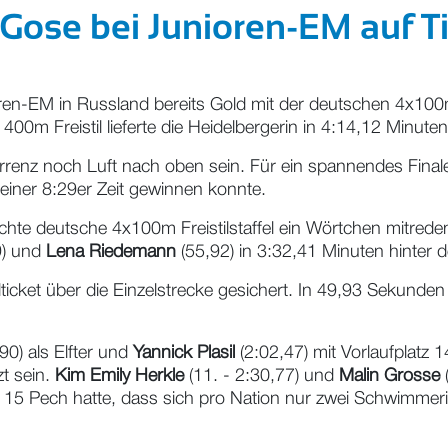
 Gose bei Junioren-EM auf T
n-EM in Russland bereits Gold mit der deutschen 4x100m Fr
0m Freistil lieferte die Heidelbergerin in 4:14,12 Minuten
renz noch Luft nach oben sein. Für ein spannendes Finale 
 einer 8:29er Zeit gewinnen konnte.
te deutsche 4x100m Freistilstaffel ein Wörtchen mitreden 
9) und
Lena Riedemann
(55,92) in 3:32,41 Minuten hinter d
alticket über die Einzelstrecke gesichert. In 49,93 Sekund
90) als Elfter und
Yannick Plasil
(2:02,47) mit Vorlaufplatz 
t sein.
Kim Emily Herkle
(11. - 2:30,77) und
Malin Grosse
(
z 15 Pech hatte, dass sich pro Nation nur zwei Schwimmerinn