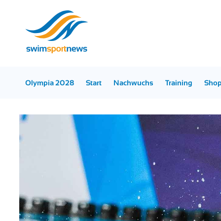
Olympia 2028
Start
Nachwuchs
Training
Sho