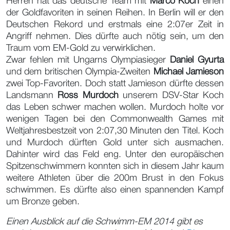
Herren hat das deutsche Team mit
Marco Koch
einen
der Goldfavoriten in seinen Reihen. In Berlin will er den
Deutschen Rekord und erstmals eine 2:07er Zeit in
Angriff nehmen. Dies dürfte auch nötig sein, um den
Traum vom EM-Gold zu verwirklichen.
Zwar fehlen mit Ungarns Olympiasieger
Daniel Gyurta
und dem britischen Olympia-Zweiten
Michael Jamieson
zwei Top-Favoriten. Doch statt Jamieson dürfte dessen
Landsmann
Ross Murdoch
unserem DSV-Star Koch
das Leben schwer machen wollen. Murdoch holte vor
wenigen Tagen bei den Commonwealth Games mit
Weltjahresbestzeit von 2:07,30 Minuten den Titel. Koch
und Murdoch dürften Gold unter sich ausmachen.
Dahinter wird das Feld eng. Unter den europäischen
Spitzenschwimmern konnten sich in diesem Jahr kaum
weitere Athleten über die 200m Brust in den Fokus
schwimmen. Es dürfte also einen spannenden Kampf
um Bronze geben.
Einen Ausblick auf die Schwimm-EM 2014 gibt es