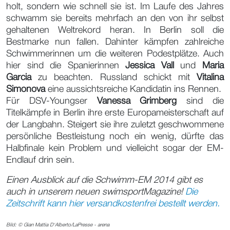
holt, sondern wie schnell sie ist. Im Laufe des Jahres
schwamm sie bereits mehrfach an den von ihr selbst
gehaltenen Weltrekord heran. In Berlin soll die
Bestmarke nun fallen. Dahinter kämpfen zahlreiche
Schwimmerinnen um die weiteren Podestplätze. Auch
hier sind die Spanierinnen
Jessica Vall
und
Maria
Garcia
zu beachten. Russland schickt mit
Vitalina
Simonova
eine aussichtsreiche Kandidatin ins Rennen.
Für DSV-Youngser
Vanessa Grimberg
sind die
Titelkämpfe in Berlin ihre erste Europameisterschaft auf
der Langbahn. Steigert sie ihre zuletzt geschwommene
persönliche Bestleistung noch ein wenig, dürfte das
Halbfinale kein Problem und vielleicht sogar der EM-
Endlauf drin sein.
Einen Ausblick auf die Schwimm-EM 2014 gibt es
auch in unserem neuen swimsportMagazine!
Die
Zeitschrift kann hier versandkostenfrei bestellt werden.
Bild:
© Gian Mattia D'Alberto/LaPresse - arena