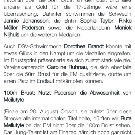
Favoritin über die 50m Brust an den Start und alles
andere als Gold für die 17-Jährige wäre eine
Überraschung. Dahinter schwimmen die Schwedin
Jennie Johansson
, die Britin
Sophie Taylor
,
Rikke
Möller Pedersen
sowie die Niederländerin
Moniek
Nijhuis
um die weiteren Medaillen.
Auch DSV-Schwimmerin
Dorothea Brandt
könnte mit
etwas Glück in den Kampf um die Medaillen eingreifen.
Im Brustsprint präsentierte sie sich zuletzt stark wie nie.
Vereinskameradin
Caroline Ruhnau
, die sich ebenfalls
über die 50m Brust für die EM qualifizierte, dürfte um
einen Platz im Endlauf mitkämpfen können.
100m Brust: Nutzt Pedersen die Abwesenheit von
Meilutyte
(Finale am 20. August) Obwohl sie zuletzt über diese
Strecke alle internationalen Titel holte, dürften wir
Ruta
Meilutyte
bei der EM nicht über die 100m Brust sehen.
Das Jung-Talent ist am Finaltag nämlich noch gar nicht