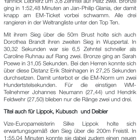
Yannick Lebherz um 3,8 Zehntel auf Platz zwei. Bronze
ging in 1:52,48 Minuten an Jan-Philip Glania, der damit
knapp am EM-Ticket vorbei schwamm. Alle drei
rangieren in der Weltrangliste unter den Top Ten.
Mit ihrem Sieg über die 50m Brust holte sich auch
Dorothea Brandt ihren zweiten Sieg in Wuppertal. In
30,32 Sekunden war sie 6,5 Zehntel schneller als
Caroline Ruhnau auf Rang zwei. Bronze ging an Sarah
Poewe in 31,05 Sekunden. Bei den Herren konnte sich
über diese Distanz Erik Steinhagen in 27,25 Sekunden
durchsetzen. Damit unterbot er die EM-Norm um zwei
Hundertstelsekunden. Für die einstigen WM-
Teilnehmer Johannes Neumann (27,44) und Hendrik
Feldwehr (27,50) blieben nur die Ränge zwei und drei.
Titel auch für Lippok, Kubusch und Deibler
Vize-Europameisterin Silke Lippok holte sich
erwartungsgemäß den Sieg über die 200m Freistil. In
1:55,04 Minuten konnte sie dabei zudem einen neuen