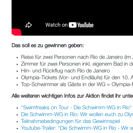
Das soll es zu gewinnen geben:
Reise für zwei Personen nach Rio de Janeiro (im
Zimmer für zwei Personen inkl. eigenem Bad i
Hin- und Rückflug nach Rio de Janeiro
Olympia-Tickets (Vor- und Endläufe) für den 10. 
Top-Schwimmer als Gäste in der WG = Olympia-
Alle weiteren wichtigen Infos zur Aktion findet ihr unt
"Swimfreaks on Tour - Die Schwimm-WG in Rio" -
Die Schwimm-WG in Rio: Wir wollen euch zu Oly
Teilnahmebedingungen für das Gewinnspiel
Youtube-Trailer: "Die Schwimm-WG in Rio - Wir 