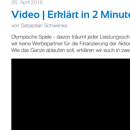
26. April 2016
Video | Erklärt in 2 Minu
von
Sebastian Schwenke
Olympische Spiele - davon träumt jeder Leistungssch
wir keine Werbepartner für die Finanzierung der Akti
Wie das Ganze ablaufen soll, erklären wir euch in zwe