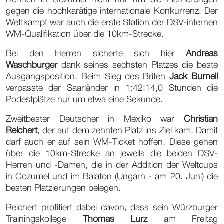
Rennen in Cozumel nicht nur um die Platzierungen
gegen die hochkarätige internationale Konkurrenz. Der
Wettkampf war auch die erste Station der DSV-internen
WM-Qualifikation über die 10km-Strecke.
Bei den Herren sicherte sich hier
Andreas
Waschburger
dank seines sechsten Platzes die beste
Ausgangsposition. Beim Sieg des Briten
Jack Burnell
verpasste der Saarländer in 1:42:14,0 Stunden die
Podestplätze nur um etwa eine Sekunde.
Zweitbester Deutscher in Mexiko war
Christian
Reichert
, der auf dem zehnten Platz ins Ziel kam. Damit
darf auch er auf sein WM-Ticket hoffen. Diese gehen
über die 10km-Strecke an jeweils die beiden DSV-
Herren und -Damen, die in der Addition der Weltcups
in Cozumel und im Balaton (Ungarn - am 20. Juni) die
besten Platzierungen belegen.
Reichert profitiert dabei davon, dass sein Würzburger
Trainingskollege
Thomas Lurz
am Freitag