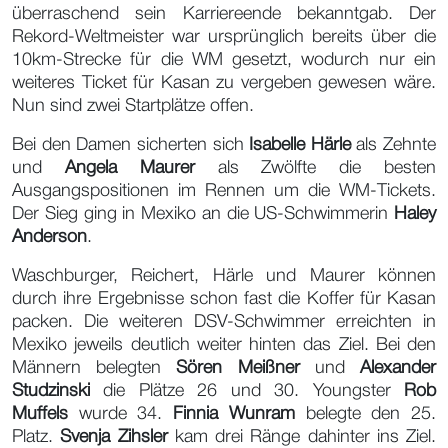
überraschend sein Karriereende bekanntgab. Der
Rekord-Weltmeister war ursprünglich bereits über die
10km-Strecke für die WM gesetzt, wodurch nur ein
weiteres Ticket für Kasan zu vergeben gewesen wäre.
Nun sind zwei Startplätze offen.
Bei den Damen sicherten sich
Isabelle Härle
als Zehnte
und
Angela Maurer
als Zwölfte die besten
Ausgangspositionen im Rennen um die WM-Tickets.
Der Sieg ging in Mexiko an die US-Schwimmerin
Haley
Anderson
.
Waschburger, Reichert, Härle und Maurer können
durch ihre Ergebnisse schon fast die Koffer für Kasan
packen. Die weiteren DSV-Schwimmer erreichten in
Mexiko jeweils deutlich weiter hinten das Ziel. Bei den
Männern belegten
Sören Meißner
und
Alexander
Studzinski
die Plätze 26 und 30. Youngster
Rob
Muffels
wurde 34.
Finnia Wunram
belegte den 25.
Platz.
Svenja Zihsler
kam drei Ränge dahinter ins Ziel.