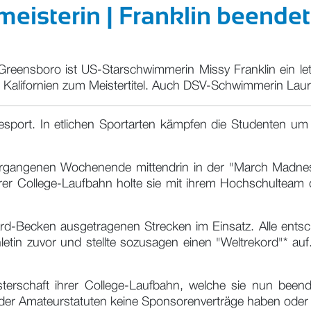
meisterin | Franklin beend
Greensboro ist US-Starschwimmerin Missy Franklin ein let
on Kalifornien zum Meistertitel. Auch DSV-Schwimmerin La
sport. In etlichen Sportarten kämpfen die Studenten um l
angenen Wochenende mittendrin in der "March Madness". 
er College-Laufbahn holte sie mit ihrem Hochschulteam 
rd-Becken ausgetragenen Strecken im Einsatz. Alle entschie
hletin zuvor und stellte sozusagen einen "Weltrekord"* a
terschaft ihrer College-Laufbahn, welche sie nun beend
er Amateurstatuten keine Sponsorenverträge haben oder 