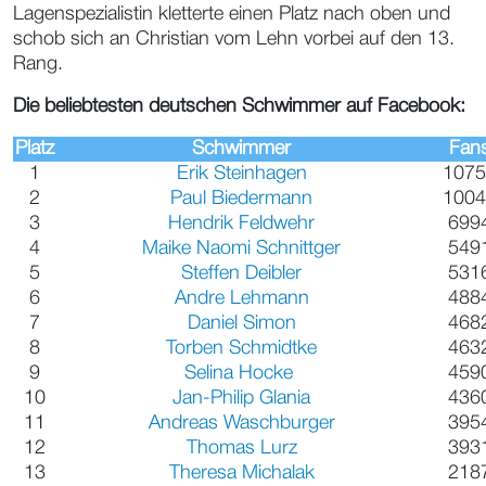
Lagenspezialistin kletterte einen Platz nach oben und
schob sich an Christian vom Lehn vorbei auf den 13.
Rang.
Die beliebtesten deutschen Schwimmer auf Facebook:
Platz
Schwimmer
Fan
1
Erik Steinhagen
1075
2
Paul Biedermann
1004
3
Hendrik Feldwehr
699
4
Maike Naomi Schnittger
549
5
Steffen Deibler
531
6
Andre Lehmann
488
7
Daniel Simon
468
8
Torben Schmidtke
463
9
Selina Hocke
459
10
Jan-Philip Glania
436
11
Andreas Waschburger
395
12
Thomas Lurz
393
13
Theresa Michalak
218