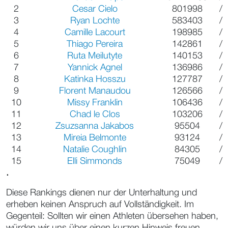
2
Cesar Cielo
801998
/
3
Ryan Lochte
583403
/
4
Camille Lacourt
198985
/
5
Thiago Pereira
142861
/
6
Ruta Meilutyte
140153
/
7
Yannick Agnel
136986
/
8
Katinka Hosszu
127787
/
9
Florent Manaudou
126566
/
10
Missy Franklin
106436
/
11
Chad le Clos
103206
/
12
Zsuzsanna Jakabos
95504
/
13
Mireia Belmonte
93124
/
14
Natalie Coughlin
84305
/
15
Elli Simmonds
75049
/
.
Diese Rankings dienen nur der Unterhaltung und
erheben keinen Anspruch auf Vollständigkeit. Im
Gegenteil: Sollten wir einen Athleten übersehen haben,
würden wir uns über einen kurzen Hinweis freuen,