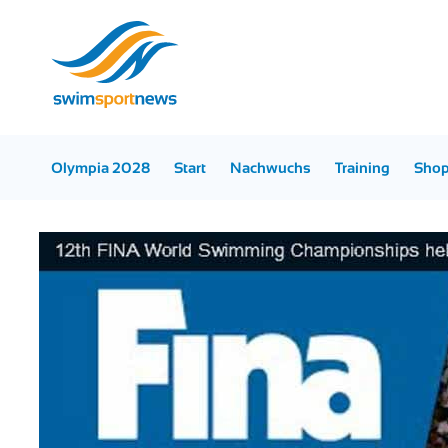
Olympia 2028
Start
Nachwuchs
Training
Sho