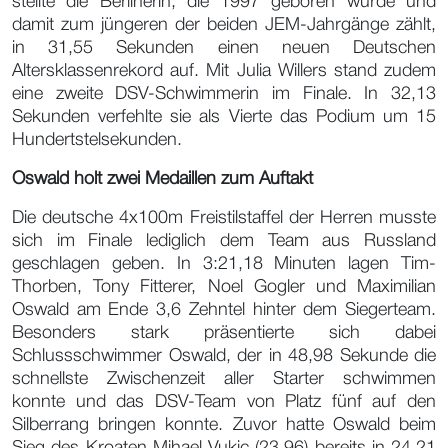
stellte die Berlinerin, die 1997 geboren wurde und
damit zum jüngeren der beiden JEM-Jahrgänge zählt,
in 31,55 Sekunden einen neuen Deutschen
Altersklassenrekord auf. Mit Julia Willers stand zudem
eine zweite DSV-Schwimmerin im Finale. In 32,13
Sekunden verfehlte sie als Vierte das Podium um 15
Hundertstelsekunden.
Oswald holt zwei Medaillen zum Auftakt
Die deutsche 4x100m Freistilstaffel der Herren musste
sich im Finale lediglich dem Team aus Russland
geschlagen geben. In 3:21,18 Minuten lagen Tim-
Thorben, Tony Fitterer, Noel Gogler und Maximilian
Oswald am Ende 3,6 Zehntel hinter dem Siegerteam.
Besonders stark präsentierte sich dabei
Schlussschwimmer Oswald, der in 48,98 Sekunde die
schnellste Zwischenzeit aller Starter schwimmen
konnte und das DSV-Team von Platz fünf auf den
Silberrang bringen konnte. Zuvor hatte Oswald beim
Sieg des Kroaten Mihael Vukic (23,96) bereits in 24,21