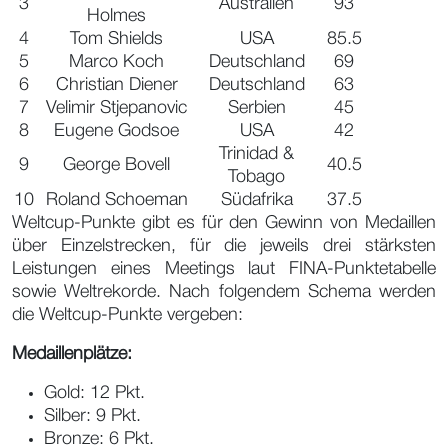
3
Australien
93
Holmes
4
Tom Shields
USA
85.5
5
Marco Koch
Deutschland
69
6
Christian Diener
Deutschland
63
7
Velimir Stjepanovic
Serbien
45
8
Eugene Godsoe
USA
42
Trinidad &
9
George Bovell
40.5
Tobago
10
Roland Schoeman
Südafrika
37.5
Weltcup-Punkte gibt es für den Gewinn von Medaillen
über Einzelstrecken, für die jeweils drei stärksten
Leistungen eines Meetings laut FINA-Punktetabelle
sowie Weltrekorde. Nach folgendem Schema werden
die Weltcup-Punkte vergeben:
Medaillenplätze:
Gold: 12 Pkt.
Silber: 9 Pkt.
Bronze: 6 Pkt.