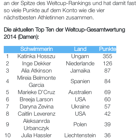
an der Spitze des Weltcup-Rankings und hat damit fast
so viele Punkte auf dem Konto wie die vier
nächstbesten Athletinnen zusammen.
Die aktuellen Top Ten der Weltcup-Gesamtwertung
2014 (Damen):
Schwimmerin
Land
Punkte
1
Katinka Hosszu
Ungarn
355
2
Inge Dekker
Niederlande
126
3
Alia Atkinson
Jamaika
87
Mireia Belmonte
4
Spanien
84
Garcia
5
Marieke D’Cruz
Australien
69
6
Breeja Larson
USA
60
7
Daryna Zevina
Ukraine
57
8
Caitlin Leverenz
USA
42
Aleksanrda
9
Polen
39
Urbanczyk
10
Julia Hassler
Liechtenstein
36