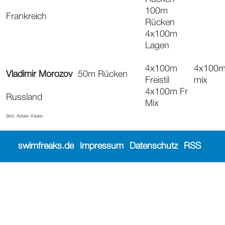
100m
Frankreich
Rücken
4x100m
Lagen
4x100m
4x100m
Vladimir Morozov
50m Rücken
Freistil
mix
4x100m Fr
Russland
Mix
Bild: Alibek Käsler
swimfreaks.de
Impressum
Datenschutz
RSS