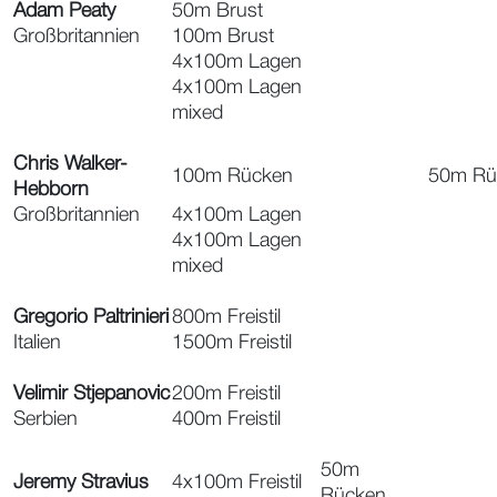
Adam Peaty
50m Brust
Großbritannien
100m Brust
4x100m Lagen
4x100m Lagen
mixed
Chris Walker-
100m Rücken
50m Rü
Hebborn
Großbritannien
4x100m Lagen
4x100m Lagen
mixed
Gregorio Paltrinieri
800m Freistil
Italien
1500m Freistil
Velimir Stjepanovic
200m Freistil
Serbien
400m Freistil
50m
Jeremy Stravius
4x100m Freistil
Rücken