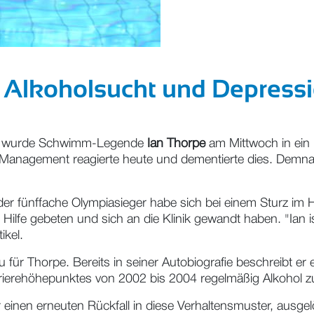
er Alkoholsucht und Depres
lge wurde Schwimm-Legende
Ian Thorpe
am Mittwoch in ein 
anagement reagierte heute und dementierte dies. Demnach
der fünffache Olympiasieger habe sich bei einem Sturz im 
Hilfe gebeten und sich an die Klinik gewandt haben. "Ian i
ikel.
für Thorpe. Bereits in seiner Autobiografie beschreibt er 
arrierehöhepunktes von 2002 bis 2004 regelmäßig Alkohol 
r einen erneuten Rückfall in diese Verhaltensmuster, aus