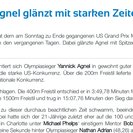
gnel glänzt mit starken Zei
hat dem am Sonntag zu Ende gegangenen US Grand Prix Mee
 in den vergangenen Tagen. Dabei glänzte Agnel mit Spitze
tiert sich Olympiasieger
Yannick Agnel
in gewohnt guter
die starke US-Konkurrenz. Über die 200m Freistil liefe
ationale Konkurrenz.
chlagen. Die 400m Freistil entschied er in 3:49,78 Minu
ie 1500m Freistil und trug in 15:07,76 Minuten den Sieg da
zu dieser durchaus beachtlichen Zeit schwamm, beeindruc
i hatte sich der 21-Jährige zuletzt eher auf die 100 un
in Charlotte unter
Michael Phelps
' einstigem Mentor
Bo
eine Sekunde hinter Olympiasieger
Nathan Adrian
(48,26) 