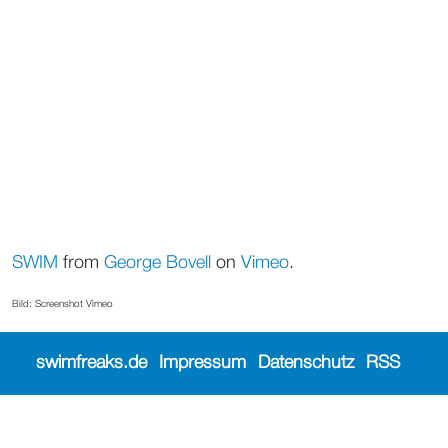
SWIM
from
George Bovell
on
Vimeo
.
Bild: Screenshot Vimeo
swimfreaks.de
Impressum
Datenschutz
RSS