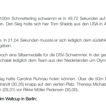
e 100m Schmetterling schwamm er in 49,72 Sekunden auf den
en. Den Sieg holte sich hier Tom Shields aus den USA in 
nze. In 21,04 Sekunden musste er sich lediglich dem südaf
geben.
ch eine Silbermedaille für die DSV-Schwimmer. In der ge
Michalak lediglich dem Team aus den Niederlanden um Oly
ag hatte Caroline Ruhnau holen können. Über die 50m B
randt (30,35) knapp auf den vierten Platz. Theresa Micha
n (29,31) vor Rikke Möller Pedersen (30,00).
m Weltcup in Berlin: