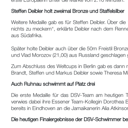
erste Europäerin unter die Marke von 2:16 Minuten.
Steffen Deibler holt zweimal Bronze und Staffelsilber
Weitere Medaille gab es für Steffen Deibler. Über di
nichts zu meckern", erklärte Deibler nach dem Renn
aus Südafrika.
Später holte Deibler auch über die 50m Freistil Bro
und Vlad Morozov (21,00) aus Russland geschlagen 
Zum Abschluss des Weltcups in Berlin gab es dann no
Brandt, Steffen und Markus Deibler sowie Theresa 
Auch Ruhnau schwimmt auf Platz drei
Die erste Medaille für das DSV-Team am heutigen T
verwies dabei ihre Essener Team-Kollegin Dorothea B
bereits in Eindhoven an die Jamaikanerin Alia Atkinso
Die heutigen Finalergebnisse der DSV-Schwimmer bei