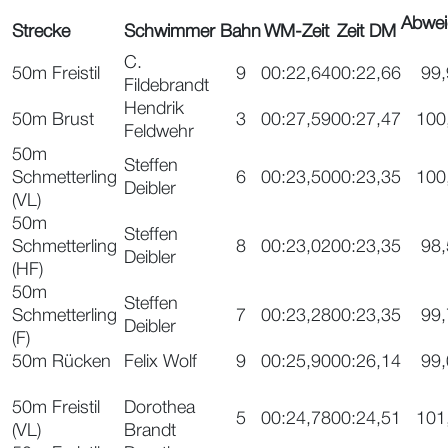
Abwei
Strecke
Schwimmer
Bahn
WM-Zeit
Zeit DM
C.
50m Freistil
9
00:22,64
00:22,66
99
Fildebrandt
Hendrik
50m Brust
3
00:27,59
00:27,47
100
Feldwehr
50m
Steffen
Schmetterling
6
00:23,50
00:23,35
100
Deibler
(VL)
50m
Steffen
Schmetterling
8
00:23,02
00:23,35
98
Deibler
(HF)
50m
Steffen
Schmetterling
7
00:23,28
00:23,35
99
Deibler
(F)
50m Rücken
Felix Wolf
9
00:25,90
00:26,14
99
50m Freistil
Dorothea
5
00:24,78
00:24,51
101
(VL)
Brandt