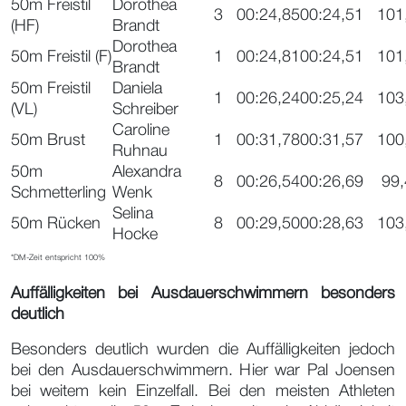
50m Freistil
Dorothea
3
00:24,85
00:24,51
101
(HF)
Brandt
Dorothea
50m Freistil (F)
1
00:24,81
00:24,51
101
Brandt
50m Freistil
Daniela
1
00:26,24
00:25,24
103
(VL)
Schreiber
Caroline
50m Brust
1
00:31,78
00:31,57
100
Ruhnau
50m
Alexandra
8
00:26,54
00:26,69
99
Schmetterling
Wenk
Selina
50m Rücken
8
00:29,50
00:28,63
103
Hocke
*DM-Zeit entspricht 100%
Auffälligkeiten bei Ausdauerschwimmern besonders
deutlich
Besonders deutlich wurden die Auffälligkeiten jedoch
bei den Ausdauerschwimmern. Hier war Pal Joensen
bei weitem kein Einzelfall. Bei den meisten Athleten